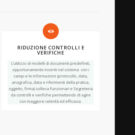
RIDUZIONE CONTROLLI E
VERIFICHE
L’utilizzo di modelli di documenti predefiniti,
opportunamente inseriti nel sistema con i
campi e le informazioni (protocollo, data,
anagrafica, data e riferimenti della pratica,
oggetto, firma) solleva Funzionari e Segreteria
da controlli e verifiche permettendo di agire
con maggiore celerità ed efficacia.