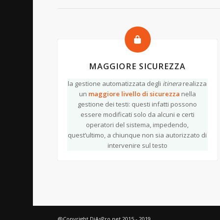
MAGGIORE SICUREZZA
la gestione automatizzata degli
itinera
realizza
un
maggiore livello di
sicurezza
nella
gestione dei testi: questi infatti possono
essere modificati solo da alcuni e certi
operatori del sistema, impedendo,
quest’ultimo, a chiunque non sia autorizzato di
intervenire sul testo
@Copyright DiAsPro.net 2015 - 2019