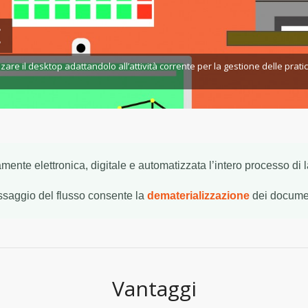
E
are il desktop adattandolo all’attività corrente per la gestione delle prati
mente elettronica, digitale e automatizzata l’intero processo di la
ssaggio del flusso consente la
dematerializzazione
dei documen
Vantaggi