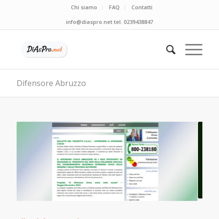
Chi siamo
FAQ
Contatti
info@diaspro.net tel. 0239438847
Difensore Abruzzo
Gli Enti che usano Di.As.Pro