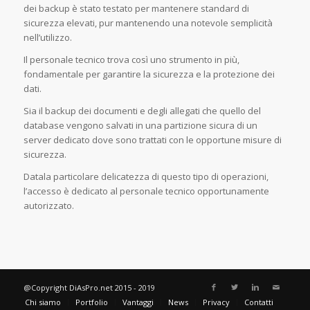
dei backup è stato testato per mantenere standard di
sicurezza elevati, pur mantenendo una notevole semplicità
nell’utilizzo.
Il personale tecnico trova così uno strumento in più,
fondamentale per garantire la sicurezza e la protezione dei
dati.
Sia il backup dei documenti e degli allegati che quello del
database vengono salvati in una partizione sicura di un
server dedicato dove sono trattati con le opportune misure di
sicurezza.
Datala particolare delicatezza di questo tipo di operazioni,
l’accesso è dedicato al personale tecnico opportunamente
autorizzato.
@Copyright DiAsPro.net 2015 - 2019
Chi siamo
Portfolio
Vantaggi
News
Privacy
Contatti